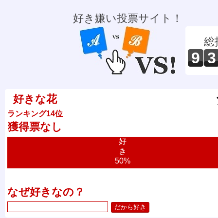
好き嫌い投票サイト！
総
9
3
好きな花
ランキング14位
獲得票なし
好
き
50%
なぜ好きなの？