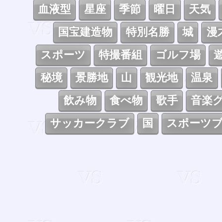
血液型
星座
季節
曜日
天気
国宝建造物
特別名勝
城
漫
スポーツ
特撮番組
ゴルフ場
秘境
景勝地
山
観光地
温泉
飲み物
食べ物
歌手
音楽
サッカークラブ
国
スポーツ