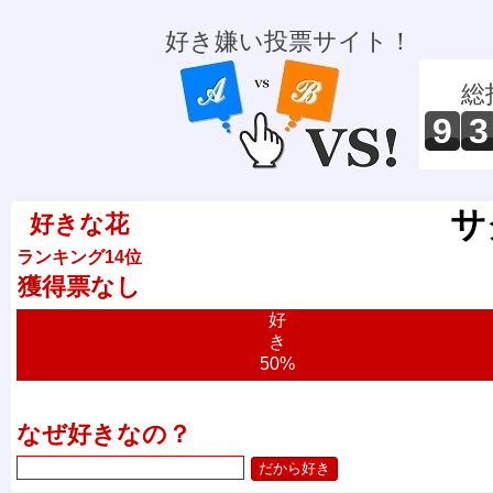
好き嫌い投票サイト！
総
9
3
サ
好きな花
ランキング14位
獲得票なし
好
き
50%
なぜ好きなの？