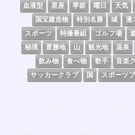
血液型
星座
季節
曜日
天気
国宝建造物
特別名勝
城
漫
スポーツ
特撮番組
ゴルフ場
秘境
景勝地
山
観光地
温泉
飲み物
食べ物
歌手
音楽
サッカークラブ
国
スポーツ