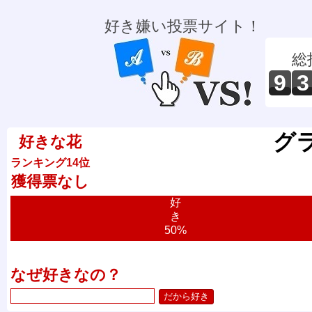
好き嫌い投票サイト！
総
9
3
グ
好きな花
ランキング14位
獲得票なし
好
き
50%
なぜ好きなの？