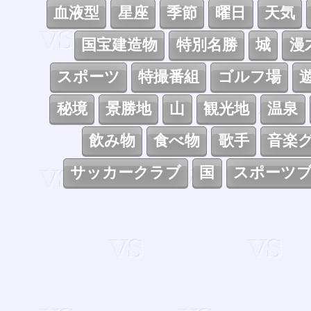
血液型
星座
季節
曜日
天気
国宝建造物
特別名勝
城
漫
スポーツ
特撮番組
ゴルフ場
秘境
景勝地
山
観光地
温泉
飲み物
食べ物
歌手
音楽
サッカークラブ
国
スポーツ