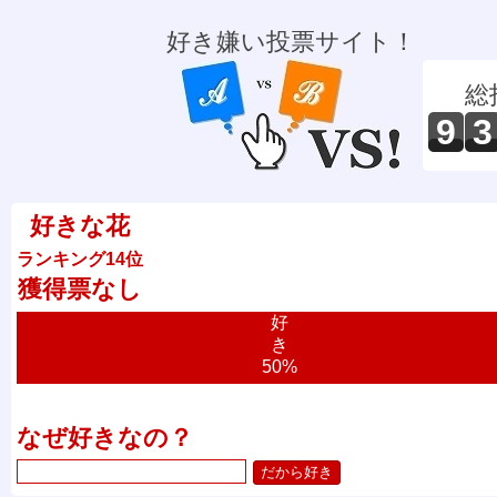
好き嫌い投票サイト！
総
9
3
好きな花
ランキング14位
獲得票なし
好
き
50%
なぜ好きなの？