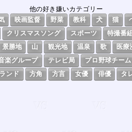
他の好き嫌いカテゴリー
気
映画監督
野菜
教科
犬
猫
クリスマスソング
スポーツ
特撮番
景勝地
山
観光地
温泉
歌
医療
音楽グループ
テレビ局
プロ野球チーム
ランド
方角
方言
女優
俳優
タ