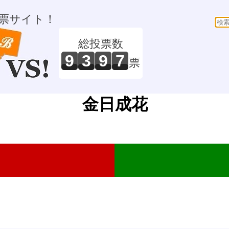
票サイト！
総投票数
9
3
9
7
票
金日成花