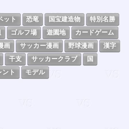
ペット
恐竜
国宝建造物
特別名勝
組
ゴルフ場
遊園地
カードゲーム
漫画
サッカー漫画
野球漫画
漢字
干支
サッカークラブ
国
レント
モデル