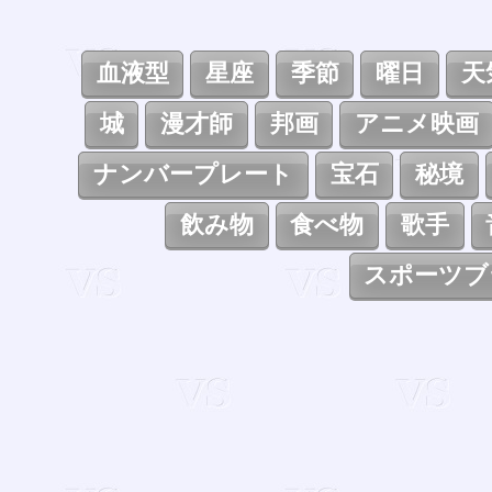
血液型
星座
季節
曜日
天
城
漫才師
邦画
アニメ映画
ナンバープレート
宝石
秘境
飲み物
食べ物
歌手
スポーツブ