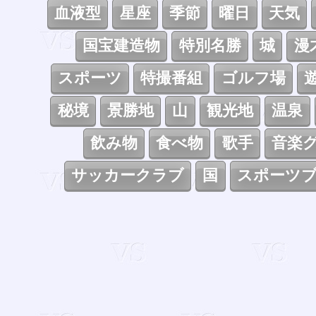
血液型
星座
季節
曜日
天気
国宝建造物
特別名勝
城
漫
スポーツ
特撮番組
ゴルフ場
秘境
景勝地
山
観光地
温泉
飲み物
食べ物
歌手
音楽
サッカークラブ
国
スポーツ