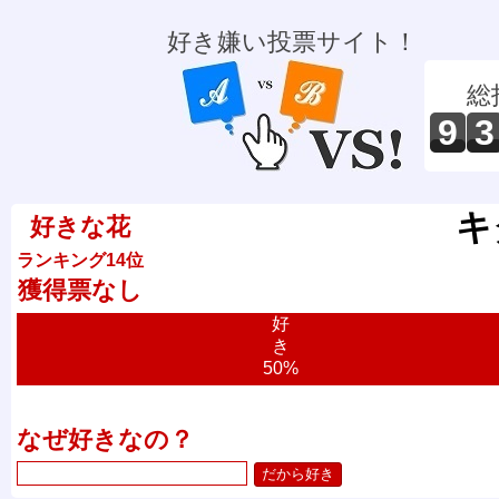
好き嫌い投票サイト！
総
9
3
キ
好きな花
ランキング14位
獲得票なし
好
き
50%
なぜ好きなの？