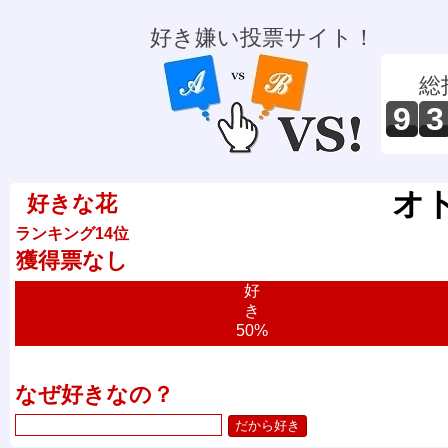
好き嫌い投票サイト！
総
9
3
オ
好きな花
ランキング14位
獲得票なし
好
き
50%
なぜ好きなの？