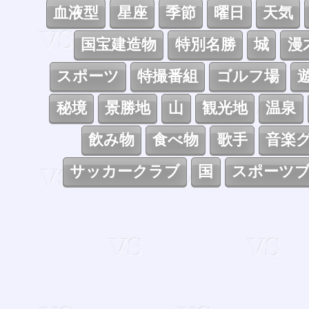
血液型
星座
季節
曜日
天気
国宝建造物
特別名勝
城
漫
スポーツ
特撮番組
ゴルフ場
秘境
景勝地
山
観光地
温泉
飲み物
食べ物
歌手
音楽
サッカークラブ
国
スポーツ