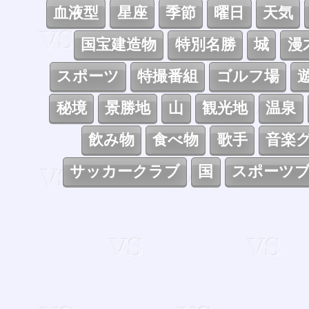
血液型
星座
季節
曜日
天気
国宝建造物
特別名勝
城
漫
スポーツ
特撮番組
ゴルフ場
秘境
景勝地
山
観光地
温泉
飲み物
食べ物
歌手
音楽
サッカークラブ
国
スポーツ