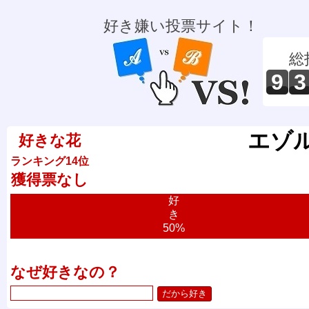
好き嫌い投票サイト！
総
9
3
エゾ
好きな花
ランキング14位
獲得票なし
好
き
50%
なぜ好きなの？