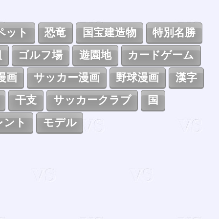
ペット
恐竜
国宝建造物
特別名勝
組
ゴルフ場
遊園地
カードゲーム
漫画
サッカー漫画
野球漫画
漢字
干支
サッカークラブ
国
レント
モデル