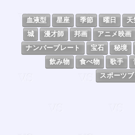
血液型
星座
季節
曜日
天
城
漫才師
邦画
アニメ映画
ナンバープレート
宝石
秘境
飲み物
食べ物
歌手
スポーツブ