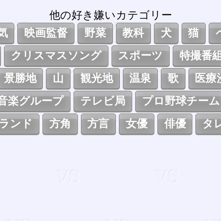
他の好き嫌いカテゴリー
気
映画監督
野菜
教科
犬
猫
クリスマスソング
スポーツ
特撮番
景勝地
山
観光地
温泉
歌
医療
音楽グループ
テレビ局
プロ野球チーム
ランド
方角
方言
女優
俳優
タ