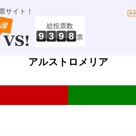
票サイト！
総投票数
9
3
9
8
票
アルストロメリア