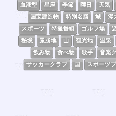
血液型
星座
季節
曜日
天気
国宝建造物
特別名勝
城
漫
スポーツ
特撮番組
ゴルフ場
秘境
景勝地
山
観光地
温泉
飲み物
食べ物
歌手
音楽
サッカークラブ
国
スポーツ