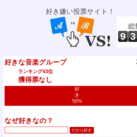
好き嫌い投票サイト！
総
9
3
好きな音楽グループ
ランキング43位
獲得票なし
好
き
50%
なぜ好きなの？