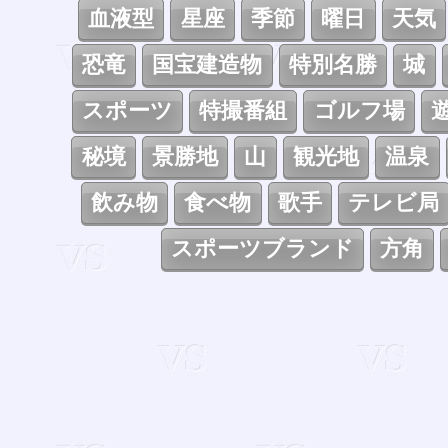
血液型
星座
季節
曜日
天気
恐竜
国宝建造物
特別名勝
城
スポーツ
特撮番組
ゴルフ場
秘境
景勝地
山
観光地
温泉
飲み物
食べ物
歌手
テレビ局
スポーツブランド
方角