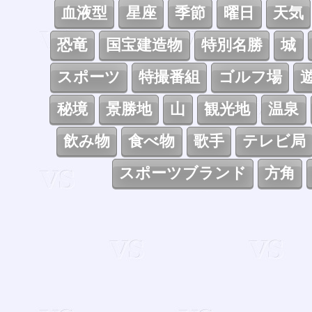
血液型
星座
季節
曜日
天気
恐竜
国宝建造物
特別名勝
城
スポーツ
特撮番組
ゴルフ場
秘境
景勝地
山
観光地
温泉
飲み物
食べ物
歌手
テレビ局
スポーツブランド
方角