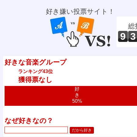
好き嫌い投票サイト！
総
9
3
好きな音楽グループ
ランキング43位
獲得票なし
好
き
50%
なぜ好きなの？