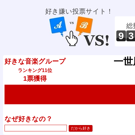
好き嫌い投票サイト！
総
9
3
一世
好きな音楽グループ
ランキング11位
1票獲得
なぜ好きなの？