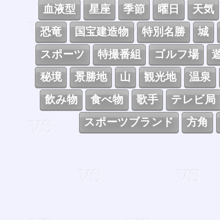
血液型
星座
季節
曜日
天気
恐竜
国宝建造物
特別名勝
城
スポーツ
特撮番組
ゴルフ場
秘境
景勝地
山
観光地
温泉
飲み物
食べ物
歌手
テレビ局
スポーツブランド
方角