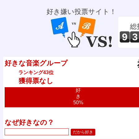
好き嫌い投票サイト！
総
9
3
好きな音楽グループ
ランキング43位
獲得票なし
好
き
50%
なぜ好きなの？