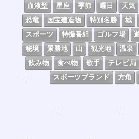
血液型
星座
季節
曜日
天気
恐竜
国宝建造物
特別名勝
城
スポーツ
特撮番組
ゴルフ場
秘境
景勝地
山
観光地
温泉
飲み物
食べ物
歌手
テレビ局
スポーツブランド
方角