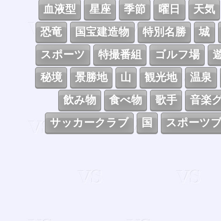
血液型
星座
季節
曜日
天気
恐竜
国宝建造物
特別名勝
城
スポーツ
特撮番組
ゴルフ場
秘境
景勝地
山
観光地
温泉
飲み物
食べ物
歌手
音楽
サッカークラブ
国
スポーツ