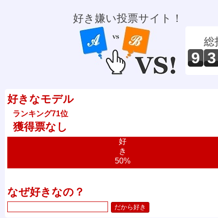
好き嫌い投票サイト！
総
9
3
好きなモデル
ランキング71位
獲得票なし
好
き
50%
なぜ好きなの？