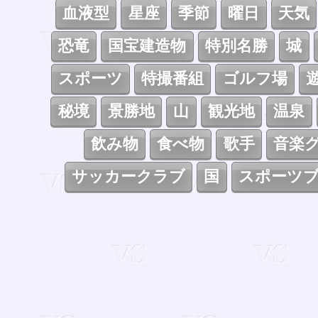
血液型
星座
季節
曜日
天気
恐竜
国宝建造物
特別名勝
城
スポーツ
特撮番組
ゴルフ場
秘境
景勝地
山
観光地
温泉
飲み物
食べ物
歌手
音楽
サッカークラブ
国
スポーツ