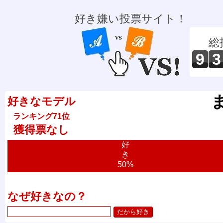
好き嫌い投票サイト！
総
9
3
好きなモデル
ランキング71位
獲得票なし
好
き
50%
なぜ好きなの？