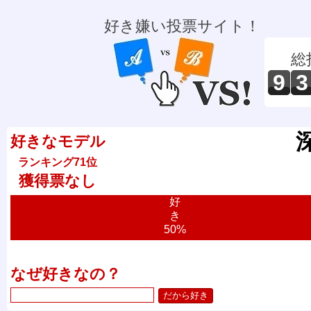
好き嫌い投票サイト！
総
9
3
好きなモデル
ランキング71位
獲得票なし
好
き
50%
なぜ好きなの？