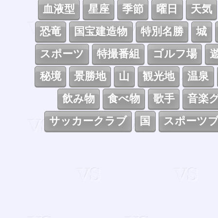
血液型
星座
季節
曜日
天気
恐竜
国宝建造物
特別名勝
城
スポーツ
特撮番組
ゴルフ場
秘境
景勝地
山
観光地
温泉
飲み物
食べ物
歌手
音楽
サッカークラブ
国
スポーツ