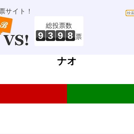
票サイト！
総投票数
9
3
9
8
票
ナオ