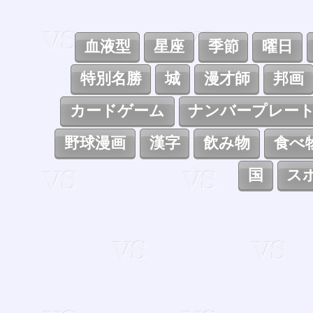
血液型
星座
季節
曜日
特別名勝
城
漫才師
邦画
カードゲーム
ナンバープレー
野球漫画
漢字
飲み物
食べ
国
ス