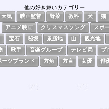
他の好き嫌いカテゴリー
天気
映画監督
野菜
教科
犬
猫
アニメ映画
クリスマスソング
スポ
ト
宝石
秘境
景勝地
山
観光地
物
歌手
音楽グループ
テレビ局
プ
ポーツブランド
方角
方言
女優
俳