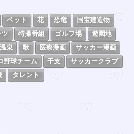
ペット
花
恐竜
国宝建造物
ーツ
特撮番組
ゴルフ場
遊園地
温泉
歌
医療漫画
サッカー漫画
ロ野球チーム
干支
サッカークラブ
優
タレント