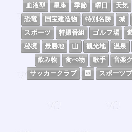
血液型
星座
季節
曜日
天気
恐竜
国宝建造物
特別名勝
城
スポーツ
特撮番組
ゴルフ場
秘境
景勝地
山
観光地
温泉
飲み物
食べ物
歌手
音楽
サッカークラブ
国
スポーツ