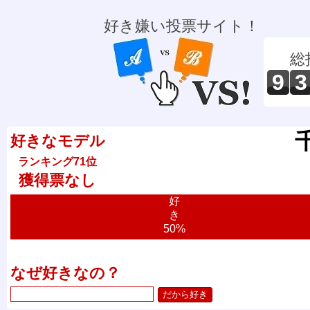
好き嫌い投票サイト！
総
9
3
好きなモデル
ランキング71位
獲得票なし
好
き
50%
なぜ好きなの？