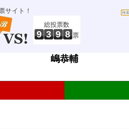
票サイト！
総投票数
9
3
9
8
票
嶋恭輔