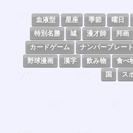
血液型
星座
季節
曜日
特別名勝
城
漫才師
邦画
カードゲーム
ナンバープレー
野球漫画
漢字
飲み物
食べ
国
ス