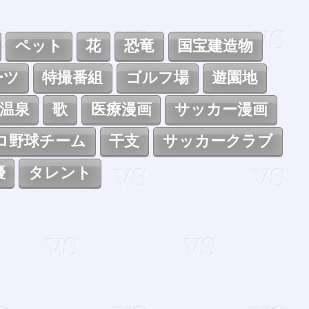
ペット
花
恐竜
国宝建造物
ーツ
特撮番組
ゴルフ場
遊園地
温泉
歌
医療漫画
サッカー漫画
ロ野球チーム
干支
サッカークラブ
優
タレント