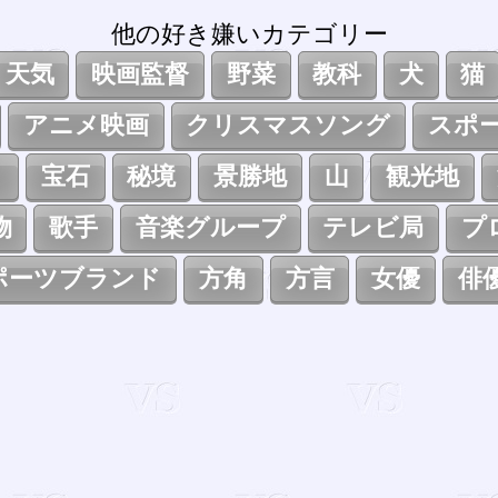
他の好き嫌いカテゴリー
天気
映画監督
野菜
教科
犬
猫
アニメ映画
クリスマスソング
スポ
ト
宝石
秘境
景勝地
山
観光地
物
歌手
音楽グループ
テレビ局
プ
ポーツブランド
方角
方言
女優
俳