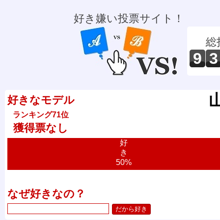
好き嫌い投票サイト！
総
9
3
好きなモデル
ランキング71位
獲得票なし
好
き
50%
なぜ好きなの？