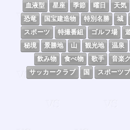
血液型
星座
季節
曜日
天気
恐竜
国宝建造物
特別名勝
城
スポーツ
特撮番組
ゴルフ場
秘境
景勝地
山
観光地
温泉
飲み物
食べ物
歌手
音楽
サッカークラブ
国
スポーツ