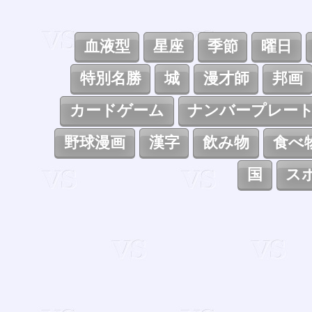
血液型
星座
季節
曜日
特別名勝
城
漫才師
邦画
カードゲーム
ナンバープレー
野球漫画
漢字
飲み物
食べ
国
ス