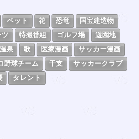
ペット
花
恐竜
国宝建造物
ーツ
特撮番組
ゴルフ場
遊園地
温泉
歌
医療漫画
サッカー漫画
ロ野球チーム
干支
サッカークラブ
優
タレント