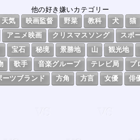
他の好き嫌いカテゴリー
天気
映画監督
野菜
教科
犬
猫
アニメ映画
クリスマスソング
スポ
ト
宝石
秘境
景勝地
山
観光地
物
歌手
音楽グループ
テレビ局
プ
ポーツブランド
方角
方言
女優
俳