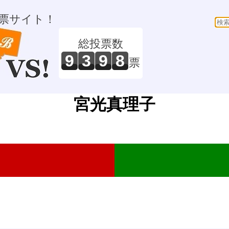
票サイト！
総投票数
9
3
9
8
票
宮光真理子