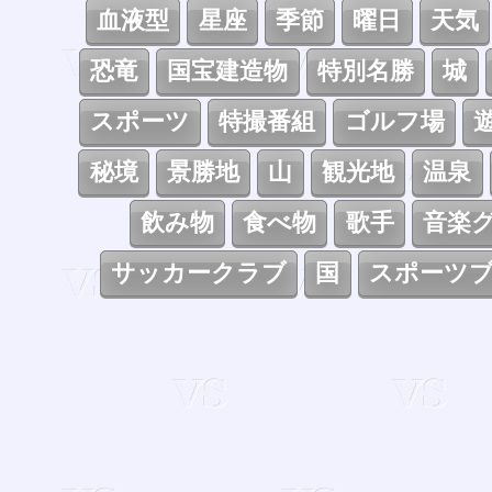
血液型
星座
季節
曜日
天気
恐竜
国宝建造物
特別名勝
城
スポーツ
特撮番組
ゴルフ場
秘境
景勝地
山
観光地
温泉
飲み物
食べ物
歌手
音楽
サッカークラブ
国
スポーツ