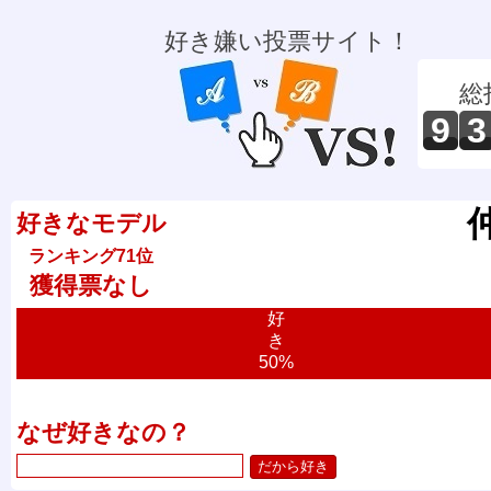
好き嫌い投票サイト！
総
9
3
好きなモデル
ランキング71位
獲得票なし
好
き
50%
なぜ好きなの？