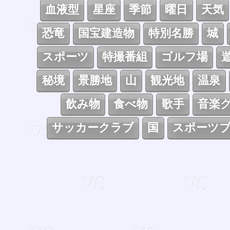
血液型
星座
季節
曜日
天気
恐竜
国宝建造物
特別名勝
城
スポーツ
特撮番組
ゴルフ場
秘境
景勝地
山
観光地
温泉
飲み物
食べ物
歌手
音楽
サッカークラブ
国
スポーツ