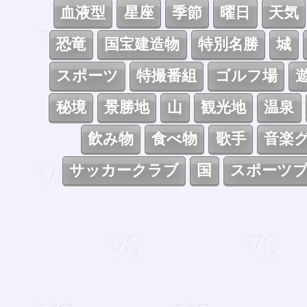
血液型
星座
季節
曜日
天気
恐竜
国宝建造物
特別名勝
城
スポーツ
特撮番組
ゴルフ場
秘境
景勝地
山
観光地
温泉
飲み物
食べ物
歌手
音楽
サッカークラブ
国
スポーツ