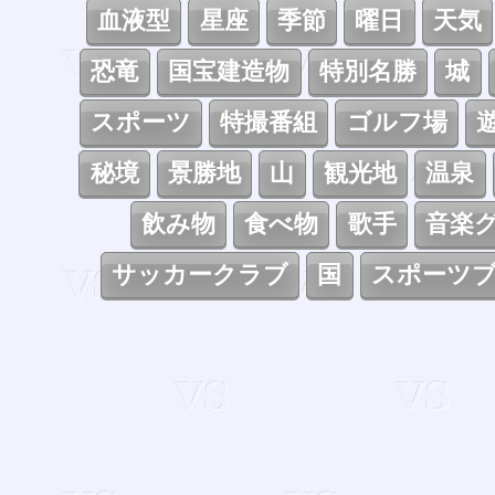
血液型
星座
季節
曜日
天気
恐竜
国宝建造物
特別名勝
城
スポーツ
特撮番組
ゴルフ場
秘境
景勝地
山
観光地
温泉
飲み物
食べ物
歌手
音楽
サッカークラブ
国
スポーツ