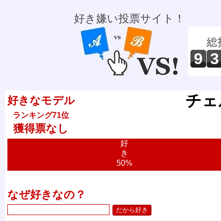
好き嫌い投票サイト！
総
9
3
チェ
好きなモデル
ランキング71位
獲得票なし
好
き
50%
なぜ好きなの？