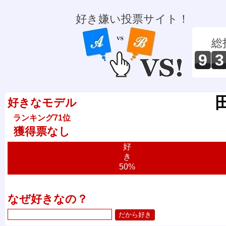
好き嫌い投票サイト！
総
9
3
好きなモデル
ランキング71位
獲得票なし
好
き
50%
なぜ好きなの？