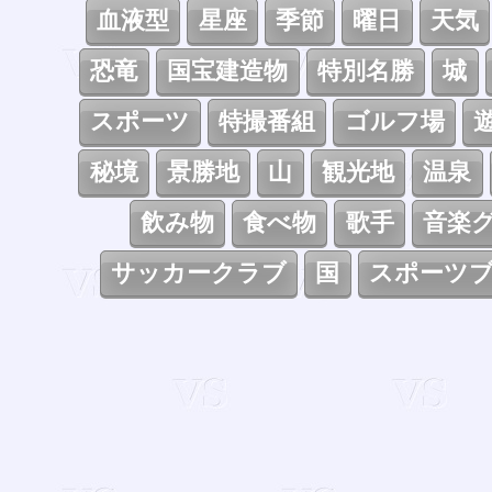
血液型
星座
季節
曜日
天気
恐竜
国宝建造物
特別名勝
城
スポーツ
特撮番組
ゴルフ場
秘境
景勝地
山
観光地
温泉
飲み物
食べ物
歌手
音楽
サッカークラブ
国
スポーツ