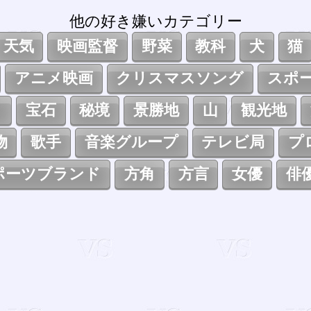
他の好き嫌いカテゴリー
天気
映画監督
野菜
教科
犬
猫
アニメ映画
クリスマスソング
スポ
ト
宝石
秘境
景勝地
山
観光地
物
歌手
音楽グループ
テレビ局
プ
ポーツブランド
方角
方言
女優
俳