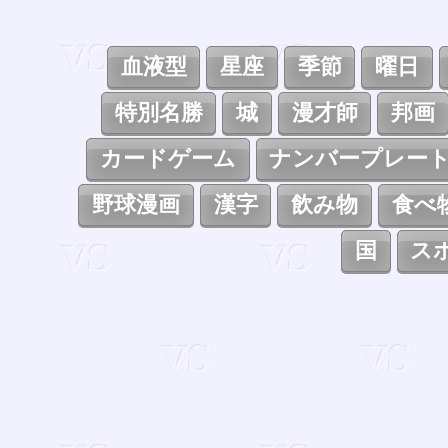
血液型
星座
季節
曜日
特別名勝
城
漫才師
邦画
カードゲーム
ナンバープレー
野球漫画
漢字
飲み物
食べ
国
ス