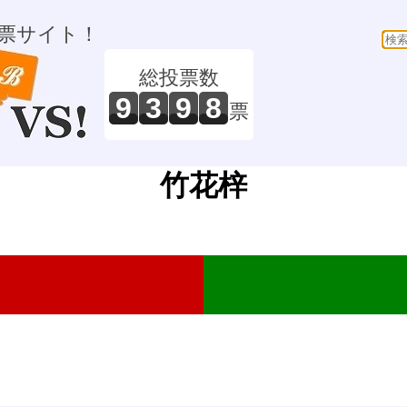
票サイト！
総投票数
9
3
9
8
票
竹花梓