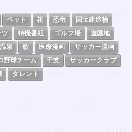
ペット
花
恐竜
国宝建造物
ーツ
特撮番組
ゴルフ場
遊園地
温泉
歌
医療漫画
サッカー漫画
ロ野球チーム
干支
サッカークラブ
優
タレント