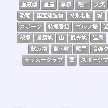
血液型
星座
季節
曜日
天気
恐竜
国宝建造物
特別名勝
城
スポーツ
特撮番組
ゴルフ場
秘境
景勝地
山
観光地
温泉
飲み物
食べ物
歌手
音楽
サッカークラブ
国
スポーツ