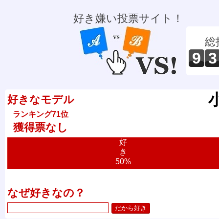
好き嫌い投票サイト！
総
9
3
好きなモデル
ランキング71位
獲得票なし
好
き
50%
なぜ好きなの？