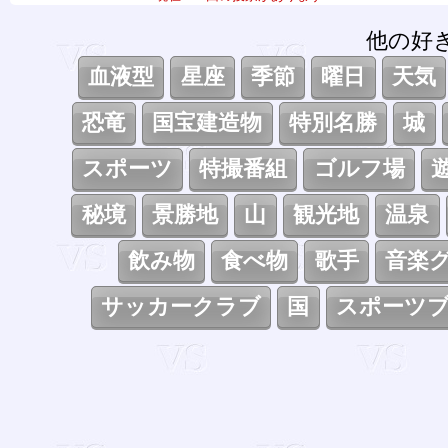
他の好
血液型
星座
季節
曜日
天気
恐竜
国宝建造物
特別名勝
城
スポーツ
特撮番組
ゴルフ場
秘境
景勝地
山
観光地
温泉
飲み物
食べ物
歌手
音楽
サッカークラブ
国
スポーツ