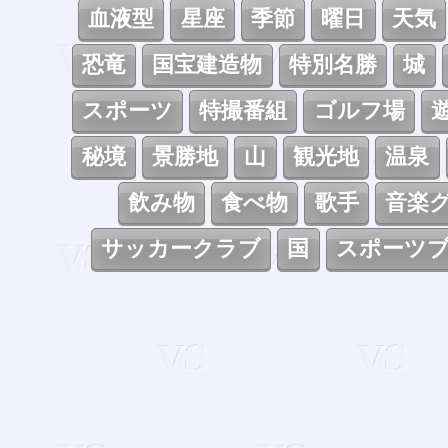
血液型
星座
季節
曜日
天気
恐竜
国宝建造物
特別名勝
城
スポーツ
特撮番組
ゴルフ場
秘境
景勝地
山
観光地
温泉
飲み物
食べ物
歌手
音楽
サッカークラブ
国
スポーツ