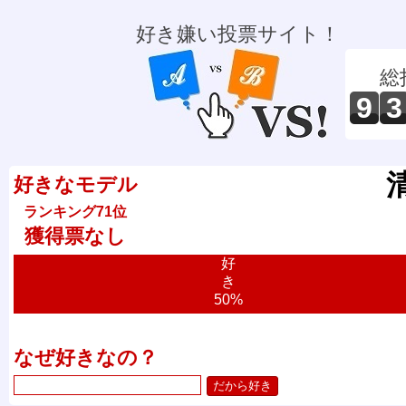
好き嫌い投票サイト！
総
9
3
好きなモデル
ランキング71位
獲得票なし
好
き
50%
なぜ好きなの？