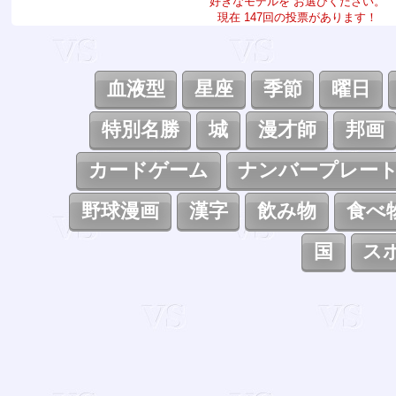
好きなモデルを お選びください。
現在 147回の投票があります！
血液型
星座
季節
曜日
特別名勝
城
漫才師
邦画
カードゲーム
ナンバープレー
野球漫画
漢字
飲み物
食べ
国
ス