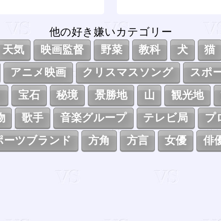
他の好き嫌いカテゴリー
天気
映画監督
野菜
教科
犬
猫
アニメ映画
クリスマスソング
スポ
ト
宝石
秘境
景勝地
山
観光地
物
歌手
音楽グループ
テレビ局
プ
ポーツブランド
方角
方言
女優
俳