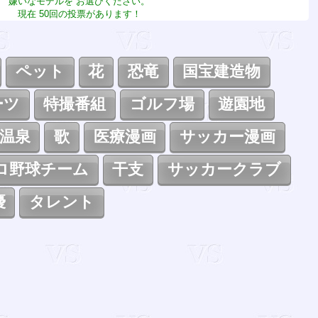
嫌いなモデルを お選びください。
現在 50回の投票があります！
ペット
花
恐竜
国宝建造物
ーツ
特撮番組
ゴルフ場
遊園地
温泉
歌
医療漫画
サッカー漫画
ロ野球チーム
干支
サッカークラブ
優
タレント