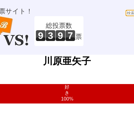
票サイト！
総投票数
9
3
9
7
票
川原亜矢子
好
き
100%