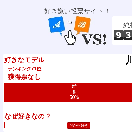
好き嫌い投票サイト！
総
9
3
好きなモデル
ランキング71位
獲得票なし
好
き
50%
なぜ好きなの？