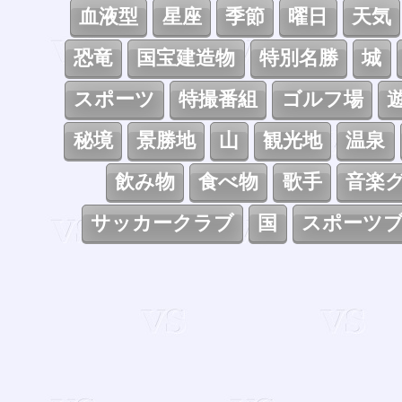
血液型
星座
季節
曜日
天気
恐竜
国宝建造物
特別名勝
城
スポーツ
特撮番組
ゴルフ場
秘境
景勝地
山
観光地
温泉
飲み物
食べ物
歌手
音楽
サッカークラブ
国
スポーツ