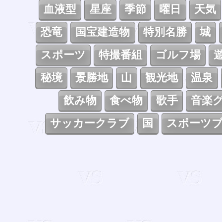
血液型
星座
季節
曜日
天気
恐竜
国宝建造物
特別名勝
城
スポーツ
特撮番組
ゴルフ場
秘境
景勝地
山
観光地
温泉
飲み物
食べ物
歌手
音楽
サッカークラブ
国
スポーツ