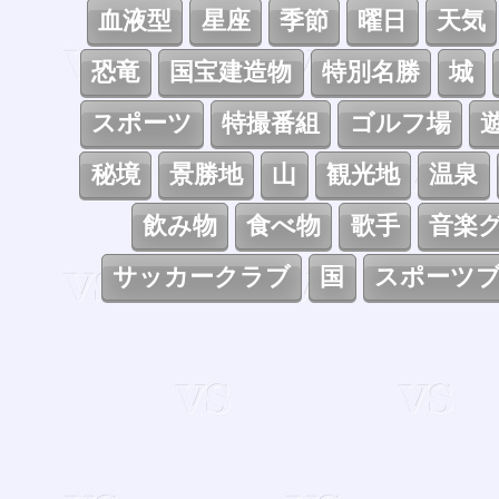
血液型
星座
季節
曜日
天気
恐竜
国宝建造物
特別名勝
城
スポーツ
特撮番組
ゴルフ場
秘境
景勝地
山
観光地
温泉
飲み物
食べ物
歌手
音楽
サッカークラブ
国
スポーツ