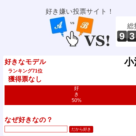
好き嫌い投票サイト！
総
9
3
小
好きなモデル
ランキング71位
獲得票なし
好
き
50%
なぜ好きなの？