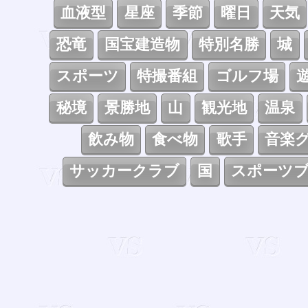
血液型
星座
季節
曜日
天気
恐竜
国宝建造物
特別名勝
城
スポーツ
特撮番組
ゴルフ場
秘境
景勝地
山
観光地
温泉
飲み物
食べ物
歌手
音楽
サッカークラブ
国
スポーツ