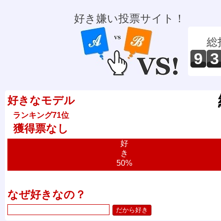
好き嫌い投票サイト！
総
9
3
好きなモデル
ランキング71位
獲得票なし
好
き
50%
なぜ好きなの？