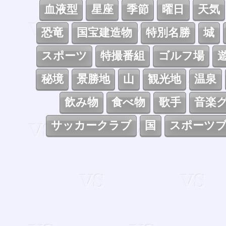
血液型
星座
季節
曜日
天気
恐竜
国宝建造物
特別名勝
城
スポーツ
特撮番組
ゴルフ場
秘境
景勝地
山
観光地
温泉
飲み物
食べ物
歌手
音楽
サッカークラブ
国
スポーツ