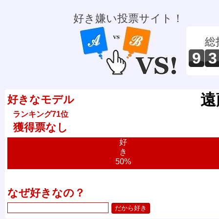
好き嫌い投票サイト！
総
9
3
遠
好きなモデル
ランキング71位
獲得票なし
好
き
50%
なぜ好きなの？