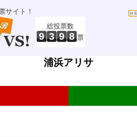
票サイト！
総投票数
9
3
9
8
票
浦浜アリサ