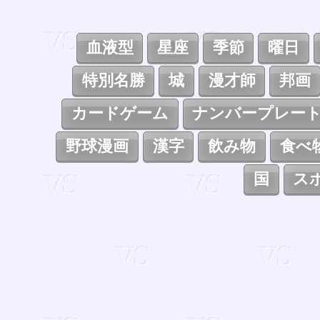
血液型
星座
季節
曜日
特別名勝
城
漫才師
邦画
カードゲーム
ナンバープレー
野球漫画
漢字
飲み物
食べ
国
ス