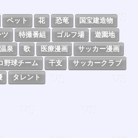
ペット
花
恐竜
国宝建造物
ーツ
特撮番組
ゴルフ場
遊園地
温泉
歌
医療漫画
サッカー漫画
ロ野球チーム
干支
サッカークラブ
優
タレント