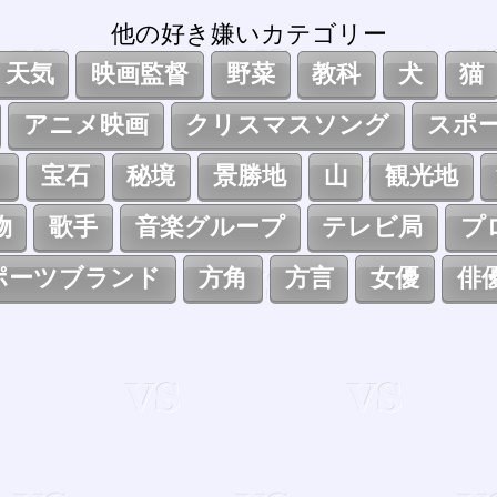
他の好き嫌いカテゴリー
天気
映画監督
野菜
教科
犬
猫
アニメ映画
クリスマスソング
スポ
ト
宝石
秘境
景勝地
山
観光地
物
歌手
音楽グループ
テレビ局
プ
ポーツブランド
方角
方言
女優
俳