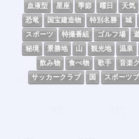
血液型
星座
季節
曜日
天気
恐竜
国宝建造物
特別名勝
城
スポーツ
特撮番組
ゴルフ場
秘境
景勝地
山
観光地
温泉
飲み物
食べ物
歌手
音楽
サッカークラブ
国
スポーツ