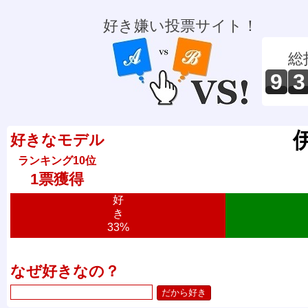
好き嫌い投票サイト！
総
9
3
好きなモデル
ランキング10位
1票獲得
好
き
33%
なぜ好きなの？