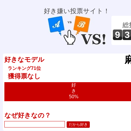
好き嫌い投票サイト！
総
9
3
好きなモデル
ランキング71位
獲得票なし
好
き
50%
なぜ好きなの？