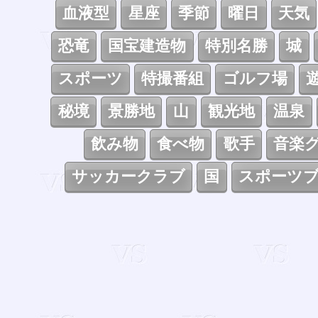
血液型
星座
季節
曜日
天気
恐竜
国宝建造物
特別名勝
城
スポーツ
特撮番組
ゴルフ場
秘境
景勝地
山
観光地
温泉
飲み物
食べ物
歌手
音楽
サッカークラブ
国
スポーツ