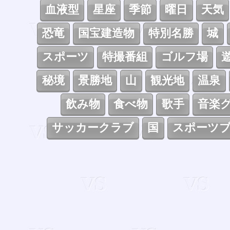
血液型
星座
季節
曜日
天気
恐竜
国宝建造物
特別名勝
城
スポーツ
特撮番組
ゴルフ場
秘境
景勝地
山
観光地
温泉
飲み物
食べ物
歌手
音楽
サッカークラブ
国
スポーツ