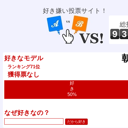
好き嫌い投票サイト！
総
9
3
好きなモデル
ランキング71位
獲得票なし
好
き
50%
なぜ好きなの？