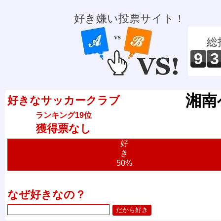
好き嫌い投票サイト！
総
9
3
湘南
好きなサッカークラブ
ランキング19位
獲得票なし
好
き
50%
なぜ好きなの？