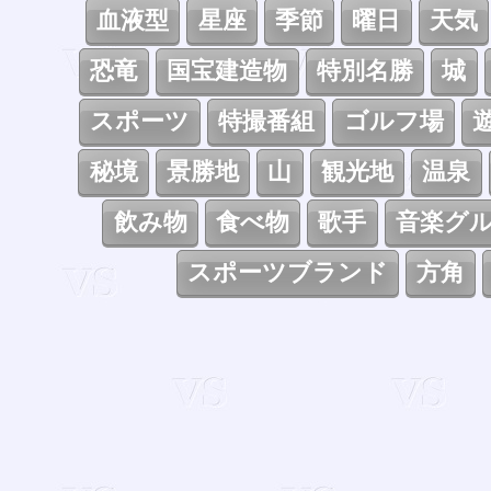
血液型
星座
季節
曜日
天気
恐竜
国宝建造物
特別名勝
城
スポーツ
特撮番組
ゴルフ場
秘境
景勝地
山
観光地
温泉
飲み物
食べ物
歌手
音楽グ
スポーツブランド
方角