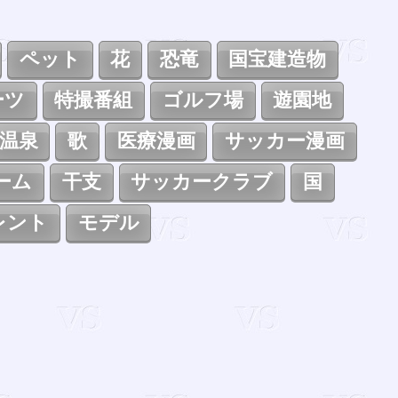
ペット
花
恐竜
国宝建造物
ーツ
特撮番組
ゴルフ場
遊園地
温泉
歌
医療漫画
サッカー漫画
ーム
干支
サッカークラブ
国
レント
モデル