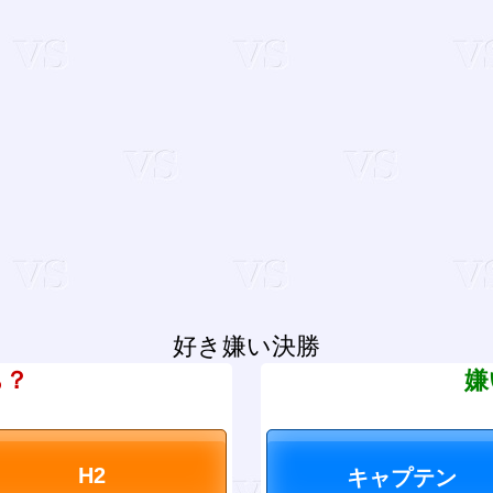
好き嫌い決勝
ち？
嫌