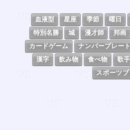
血液型
星座
季節
曜日
特別名勝
城
漫才師
邦画
カードゲーム
ナンバープレー
漢字
飲み物
食べ物
歌手
スポーツブ