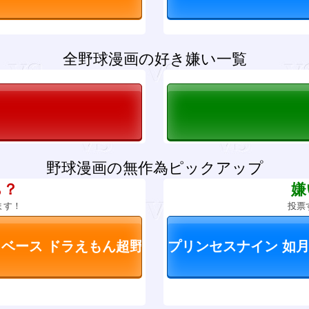
全野球漫画の好き嫌い一覧
野球漫画の無作為ピックアップ
ち？
嫌
ます！
投票