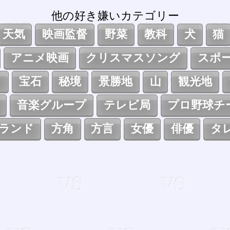
他の好き嫌いカテゴリー
天気
映画監督
野菜
教科
犬
猫
アニメ映画
クリスマスソング
スポ
ト
宝石
秘境
景勝地
山
観光地
音楽グループ
テレビ局
プロ野球チ
ランド
方角
方言
女優
俳優
タ