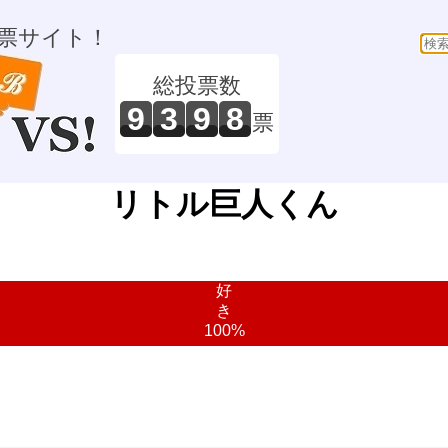
票サイト！
総投票数
9
3
9
8
票
リトル巨人くん
好
き
100%