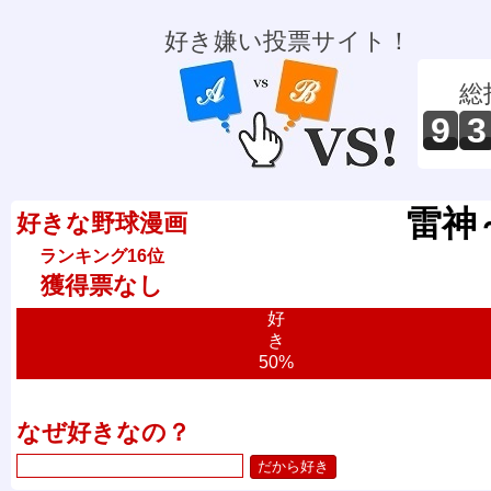
好き嫌い投票サイト！
総
9
3
雷神～
好きな野球漫画
ランキング16位
獲得票なし
好
き
50%
なぜ好きなの？