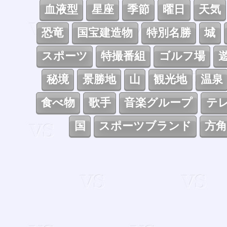
血液型
星座
季節
曜日
天気
恐竜
国宝建造物
特別名勝
城
スポーツ
特撮番組
ゴルフ場
秘境
景勝地
山
観光地
温泉
食べ物
歌手
音楽グループ
テ
国
スポーツブランド
方