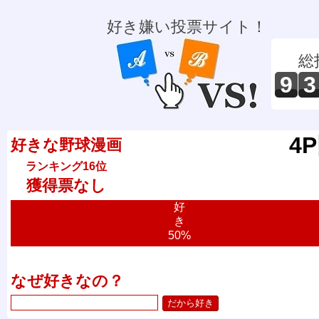
好き嫌い投票サイト！
総
9
3
4
好きな野球漫画
ランキング16位
獲得票なし
好
き
50%
なぜ好きなの？