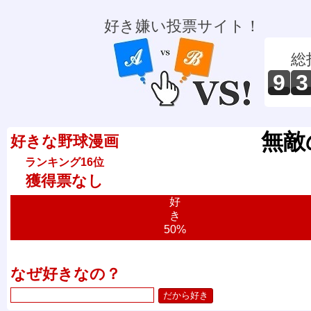
好き嫌い投票サイト！
総
9
3
無敵
好きな野球漫画
ランキング16位
獲得票なし
好
き
50%
なぜ好きなの？