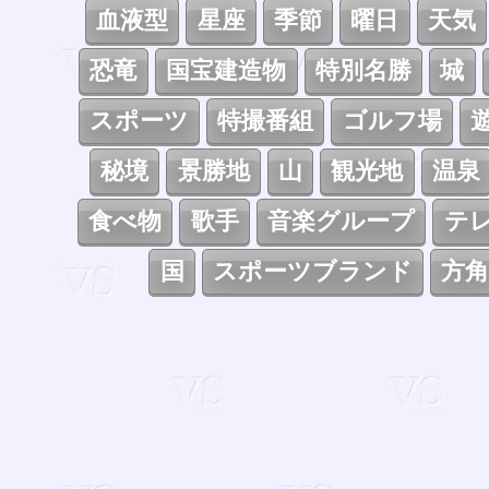
血液型
星座
季節
曜日
天気
恐竜
国宝建造物
特別名勝
城
スポーツ
特撮番組
ゴルフ場
秘境
景勝地
山
観光地
温泉
食べ物
歌手
音楽グループ
テ
国
スポーツブランド
方