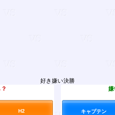
好き嫌い決勝
ち？
嫌