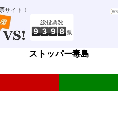
票サイト！
総投票数
9
3
9
8
票
ストッパー毒島