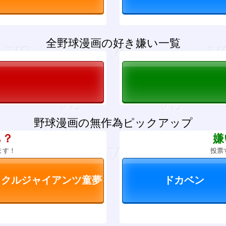
全野球漫画の好き嫌い一覧
野球漫画の無作為ピックアップ
ち？
嫌
ます！
投票