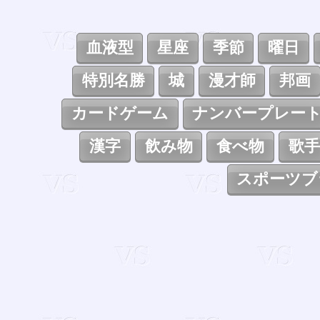
血液型
星座
季節
曜日
特別名勝
城
漫才師
邦画
カードゲーム
ナンバープレー
漢字
飲み物
食べ物
歌手
スポーツブ