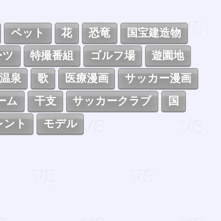
ペット
花
恐竜
国宝建造物
ーツ
特撮番組
ゴルフ場
遊園地
温泉
歌
医療漫画
サッカー漫画
ーム
干支
サッカークラブ
国
レント
モデル