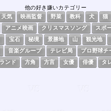
他の好き嫌いカテゴリー
天気
映画監督
野菜
教科
犬
猫
アニメ映画
クリスマスソング
スポ
ト
宝石
秘境
景勝地
山
観光地
音楽グループ
テレビ局
プロ野球チ
ランド
方角
方言
女優
俳優
タ