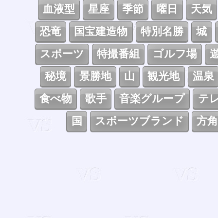
血液型
星座
季節
曜日
天気
恐竜
国宝建造物
特別名勝
城
スポーツ
特撮番組
ゴルフ場
秘境
景勝地
山
観光地
温泉
食べ物
歌手
音楽グループ
テ
国
スポーツブランド
方