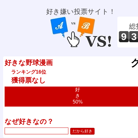
好き嫌い投票サイト！
総
9
3
好きな野球漫画
ランキング16位
獲得票なし
好
き
50%
なぜ好きなの？