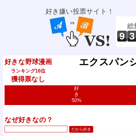
好き嫌い投票サイト！
総
9
3
エクスパン
好きな野球漫画
ランキング16位
獲得票なし
好
き
50%
なぜ好きなの？