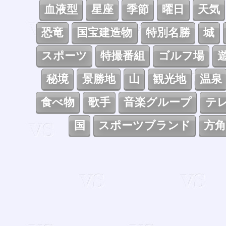
血液型
星座
季節
曜日
天気
恐竜
国宝建造物
特別名勝
城
スポーツ
特撮番組
ゴルフ場
秘境
景勝地
山
観光地
温泉
食べ物
歌手
音楽グループ
テ
国
スポーツブランド
方