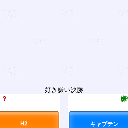
好き嫌い決勝
ち？
嫌