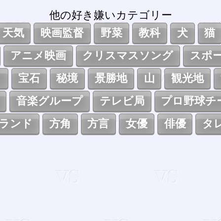
他の好き嫌いカテゴリー
天気
映画監督
野菜
教科
犬
猫
アニメ映画
クリスマスソング
スポ
ト
宝石
秘境
景勝地
山
観光地
音楽グループ
テレビ局
プロ野球チ
ランド
方角
方言
女優
俳優
タ