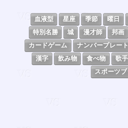
血液型
星座
季節
曜日
特別名勝
城
漫才師
邦画
カードゲーム
ナンバープレー
漢字
飲み物
食べ物
歌手
スポーツブ