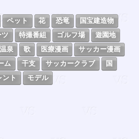
ペット
花
恐竜
国宝建造物
ーツ
特撮番組
ゴルフ場
遊園地
温泉
歌
医療漫画
サッカー漫画
ーム
干支
サッカークラブ
国
レント
モデル