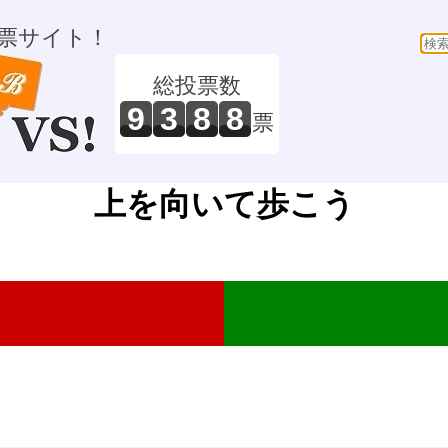
票サイト！
総投票数
9
3
8
8
票
上を向いて歩こう